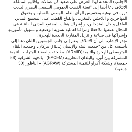
الأجانب) المحدثة لهذا الغرض على صعيد كل عمالات وأقاليم المملكة"
الائتلاف دعا أيضا إلى "تعبئة القطب العمومي السمعي البصري ليلعب
دوره في توعية وتحسيس الرأي العام الوطني بالعملية و بحقوق
المهاجرين و اللاجئين بالمغرب، وانفتاح القطب على المجتمع المدني
الفاعل و جل المتدخلين، و إشراك هيئات المجتمع المدني الفاعلة في
المجال بصفتها ملاحظا ومراقبا لعملية تسوية الوضعية و تسهيل مأموريتها
وإشراكها في صياغة و تنزيل المقاربة الجديدة للهجرة".
تجدر الإشارة إلى أن الائتلاف يضم إلى جانب الجمعيتين اللتان دعتا إلى
تأسيسه كل من "جمعية البيئة والإنسان (
HEE
) ببركان، وجمعية اللقاء
المتوسطي للهجرة والتنمية
(ARMID)
بطنجة، والفضاء المترابط للتنمية
المشتركة بين أوربا والبلدان المغاربية
(EACEM)
بالجهة الشرقية (58
جمعية)، وشبكة أكراو للتنمية المشتركة
(AGRAW)
– الناظور (30
جمعية)".