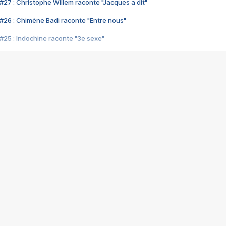
#27 : Christophe Willem raconte "Jacques a dit"
#26 : Chimène Badi raconte "Entre nous"
#25 : Indochine raconte "3e sexe"
#24 : Zaho raconte "C'est chelou"
#23 : Patrick Bruel raconte "Au café des délices"
#22 : Kyo raconte "Le chemin"
#21 : Nolwenn Leroy raconte "Cassé"
#20 : Patrick Hernandez raconte "Born to be alive"
#19 : Lorie raconte "Près de moi"
#18 : Michael Jones raconte "A nos actes manqués" (avec Jean-Jacque
#17 : Khaled raconte "Aïcha"
#16 : Corneille raconte "Parce qu'on vient de loin"
#15 : Indochine raconte "L'aventurier"