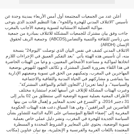
أعلن عدد من الجمعيات المجتمعة أول أمس الأربعاء بمدينة وجدة عن
تأسيس "الائتلاف المدني للهجرة واللجوء"، هذا التنظيم الجديد الذي يتوخى
مواكبة العملية الاستثنائية لتسوية وضعية الأجانب بالمغرب.
جاءت وفق بيان مشترك للجمعيات المشكلة للائتلاف بمبادرة من جمعية
بني زناسن للثقافة والتنمية والتضامن
(ABCDS)
وجمعية الريف لحقوق
الإنسان (
ARDH
).
الائتلاف المدني كشف في نفس البيان الذي توصلت "اليوم24" بنسخة
منه، أن تأسيس هذه الهيئة يأتي "بعد التفكير العميق في الإجراءات اللازم
اتخاذها لمواكبة و مساعدة الأشخاص المعنيين، و وعيا من الهيئات الحاضرة
في هذا اللقاء بضرورة العمل المشترك و تكاثف الجهود للنهوض بوضعية
المهاجرين في المغرب، وتمكينهم من الحق في تسوية وضعيتهم الإدارية
بما يتماشى و مشاركتهم في الحياة المدنية والثقافية والاجتماعية
والسياسية"، و أيضا تعزيزا ل"التعاون القائم والمواقف المشتركة".
وعبرت الهيئات المشكلة للإتلاف عن أسفها لعدم استشارة مختلف
الأطراف المعنية بعملية تسوية الوضعية التي ستنطلق من 02 يناير إلى
31 دجنبر 2014، و "التسرع في تحديد المعايير و إهمال فئات من بينها
القاصرين غير المرافقين"، وفي هذا السياق دعت هذه الهيئات الحكومة
المغربية إلى "إضفاء الطابع المؤسساتي على الآلية الدائمة للتشاور بشأن
السياسة الجديدة للهجرة في المغرب، ونشر دليل عملي خاص بعملية
تسوية الوضعية، يحتوي على المعايير و الشروط المحددة و المسطرة
المعتمدة باللغات العربية والفرنسية و الإنجليزية، مع تبيان عناوين (مكاتب