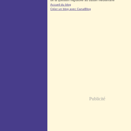
de la question migratoire au bassin méditerrané
Accueil du blog
Créer un blog avec CanalBlog
Publicité