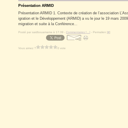
Présentation ARMID
Présentation ARMID 1. Contexte de création de l’association L’As
igration et le Développement (ARMID) a vu le jour le 19 mars 2009 e
migration et suite à la Conférence...
Posté par saidbouamama à 17:39 -
Commentaires [
…
]
- Permalien [
#
]
Vous aimez ?
0 vote